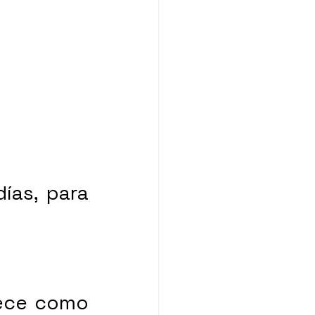
as, para 
rece como 