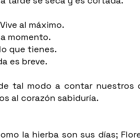
la tarde se seca y es cortada. 
 Vive al máximo. 
da momento. 
lo que tienes. 
da es breve. 
e tal modo a contar nuestros dí
s al corazón sabiduría. 
 
como la hierba son sus días; Flo