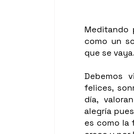
Meditando p
como un so
que se vaya.
Debemos viv
felices, so
día, valor
alegría pues
es como la 