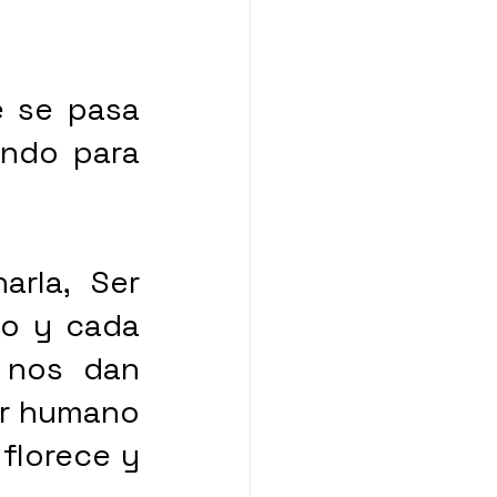
 se pasa 
ndo para 
rla, Ser 
o y cada 
 nos dan 
er humano 
florece y 