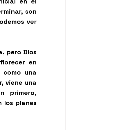
cial en el 
rminar, son 
Podemos ver 
, pero Dios 
lorecer en 
e como una 
, viene una 
 primero, 
los planes 