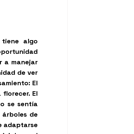
tiene algo 
oportunidad 
r a manejar 
idad de ver 
amiento: El 
lorecer. El 
 se sentía 
árboles de 
e adaptarse 