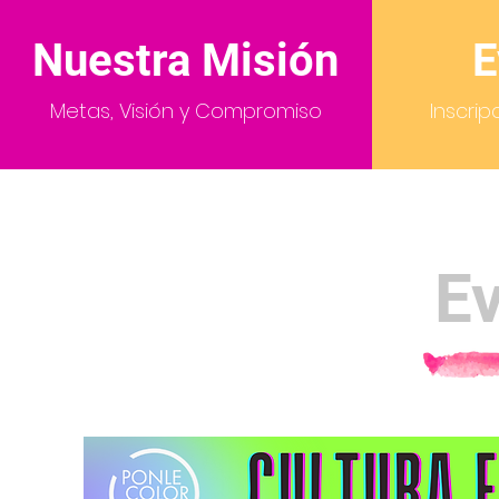
Nuestra Misión
E
Metas, Visión y Compromiso
Inscrip
E