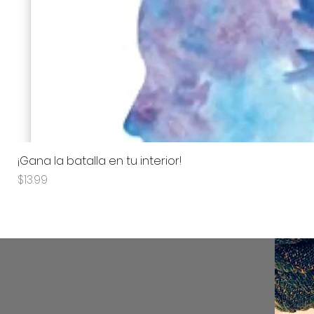
¡Gana la batalla en tu interior!
Price
$13.99