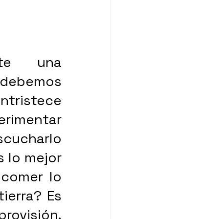
te una 
 debemos 
ntristece 
erimentar 
scucharlo 
 lo mejor 
comer lo 
ierra? Es 
rovisión, 