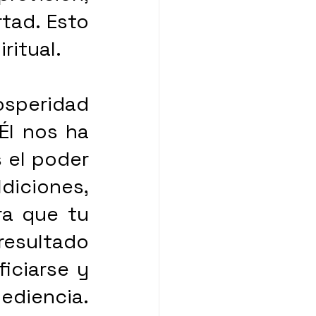
tad. Esto 
ritual. 
speridad 
Él nos ha 
 el poder 
elegir entre vida o muerte, bendiciones o maldiciones, 
 que escoge una vida de obediencia para que tu 
resultado 
ciarse y 
diencia. 