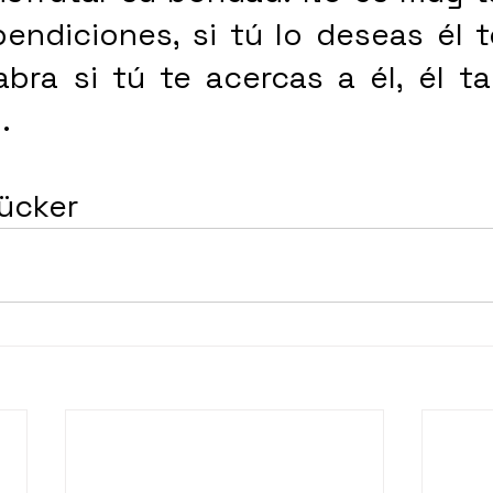
bendiciones, si tú lo deseas él t
abra si tú te acercas a él, él t
. 
lücker 