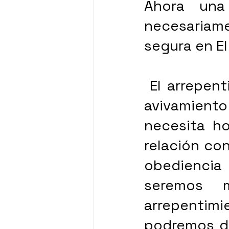
Ahora una
necesariame
segura en E
 El arrepentimiento nos traerá frescura y brindará un 
avivamient
necesita ho
relación con
obediencia
seremos m
arrepentimi
podremos di