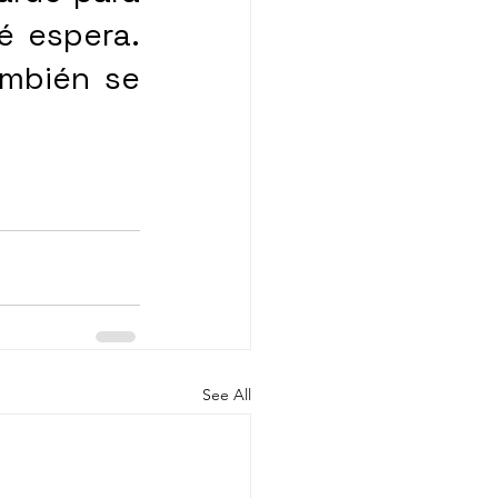
é espera. 
ambién se 
See All