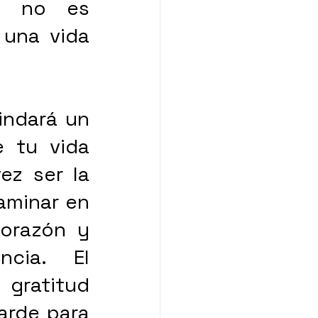
 no es 
una vida 
 tu vida 
z ser la 
aminar en 
orazón y 
ia. El 
gratitud 
rde para 